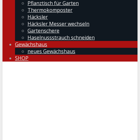
Pflanztisch für Garten
Thermokomposter
Häcksler
Häcksler Messer wechseln
Gartenschere
Haselnussstrauch schneiden
Gewächshaus
neues Gewächshaus
SHOP