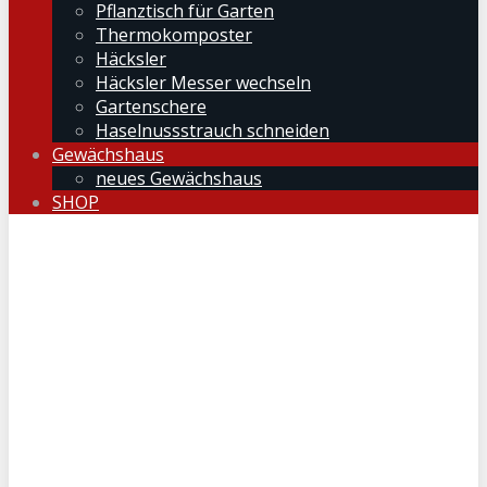
Pflanztisch für Garten
Thermokomposter
Häcksler
Häcksler Messer wechseln
Gartenschere
Haselnussstrauch schneiden
Gewächshaus
neues Gewächshaus
SHOP