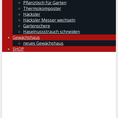
Pflanztisch für Garten
Thermokomposter
Häcksler
Häcksler Messer wechseln
Gartenschere
Haselnussstrauch schneiden
Gewächshaus
neues Gewächshaus
SHOP