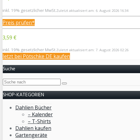
inkl. 19% gesetzlicher MwSt.
Zuletzt aktualisiert am: 6. August 2026 16:34
Preis prüfen*
3,59 €
inkl. 19% gesetzlicher MwSt.
Zuletzt aktualisiert am: 7. August 2026 02:26
Jetzt bei Pötschke DE kaufen
Suche
SHOP-KATEGORIEN
Dahlien Bücher
– Kalender
– T-Shirts
Dahlien kaufen
Gartengeräte