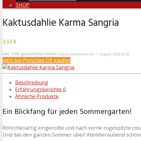
SHOP
Kaktusdahlie Karma Sangria
3,59 €
inkl. 19% gesetzlicher MwSt.
Zuletzt aktualisiert am: 7. August 2026 02:26
Jetzt bei Pötschke DE kaufen
Beschreibung
Erfahrungsberichte
0
Ähnliche Produkte
Ein Blickfang für jeden Sommergarten!
Röhrchenartig eingerollte und nach vorne zugespitzte ros
Und das den ganzen Sommer über! Atemberaubend schöne K