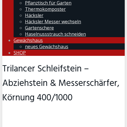
Pflanztisch für Garten
Thermokomposter
Häcksler
Häcksler Messer wechseln
Gartenschere
Haselnussstrauch schneiden
Gewächshaus
neues Gewächshaus
SHOP
Trilancer Schleifstein –
Abziehstein & Messerschärfer,
Körnung 400/1000